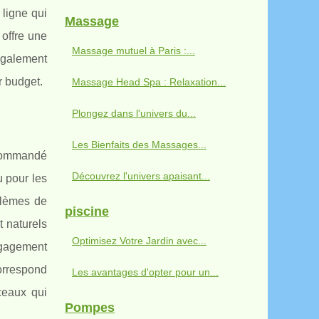
 ligne qui
Massage
offre une
Massage mutuel à Paris :...
 également
r budget.
Massage Head Spa : Relaxation...
Plongez dans l'univers du...
Les Bienfaits des Massages...
recommandé
Découvrez l'univers apaisant...
 pour les
oblèmes de
piscine
t naturels
Optimisez Votre Jardin avec...
ngagement
orrespond
Les avantages d'opter pour un...
ceaux qui
Pompes