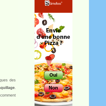
iques des
quillage
.
is comment