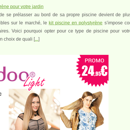
rène pour votre jardin
 de se prélasser au bord de sa propre piscine devient de plu
ibles sur le marché, le
kit piscine en polystyrène
s'impose c
ires. Voici pourquoi opter pour ce type de piscine pour vot
n choix de quali [
...
]