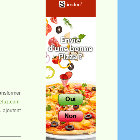
ransformer
eluz.com
.
 ajoutent