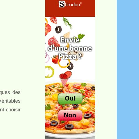
iques des
Véritables
nt choisir