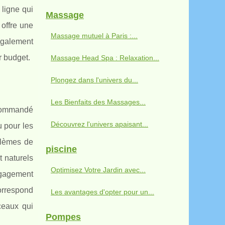
 ligne qui
Massage
offre une
Massage mutuel à Paris :...
 également
r budget.
Massage Head Spa : Relaxation...
Plongez dans l'univers du...
Les Bienfaits des Massages...
recommandé
Découvrez l'univers apaisant...
 pour les
oblèmes de
piscine
t naturels
Optimisez Votre Jardin avec...
ngagement
orrespond
Les avantages d'opter pour un...
ceaux qui
Pompes