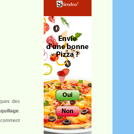
iques des
quillage
.
is comment